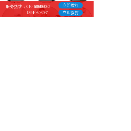
立即拨打
服务热线：010-60606063
立即拨打
13910603031
- 关于我们
-
北京兄弟无忧搬家有限公司是一家
集居民搬家、企事业搬迁、办公室及
写字楼整体搬迁、长途搬家、家具拆
装、钢琴搬运、重型设备迁移、就
位，家具拆装、小时工及劳务服务等
多种项目为一体的大型搬家公司。公