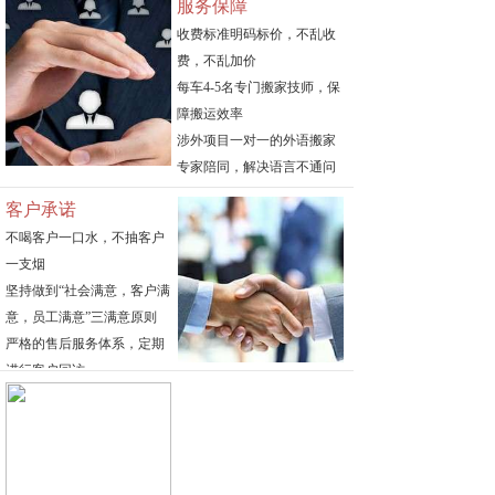
服务保障
收费标准明码标价，不乱收
费，不乱加价
每车4-5名专门搬家技师，保
障搬运效率
涉外项目一对一的外语搬家
专家陪同，解决语言不通问
题
客户承诺
包装，拆装，空调，起重等
不喝客户一口水，不抽客户
专门团队服务
一支烟
坚持做到“社会满意，客户满
意，员工满意”三满意原则
严格的售后服务体系，定期
进行客户回访
轻拿轻放，放心托付